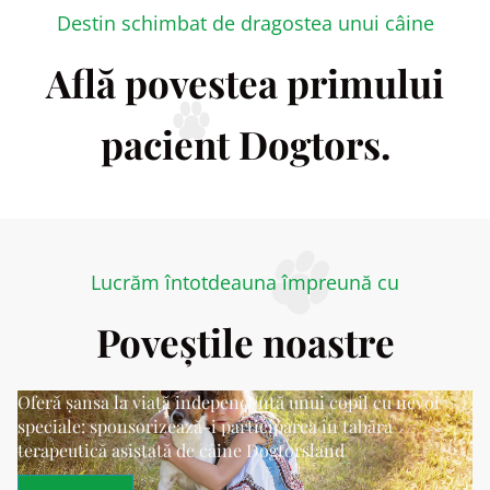
Destin schimbat de dragostea unui câine
Află povestea primului
pacient Dogtors.
Lucrăm întotdeauna împreună cu
Poveștile noastre
Oferă șansa la viață independentă unui copil cu nevoi
speciale: sponsorizează-i participarea în tabăra
terapeutică asistată de câine Dogtorsland