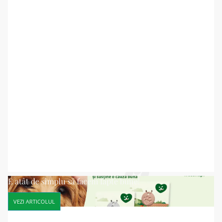
E atât de simplu să facem fapte bune!
VEZI ARTICOLUL