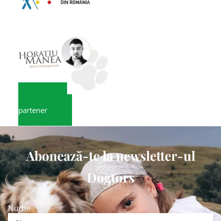
Devino
partener
Abonează-te la newsletter-ul
Dogtors
Nume