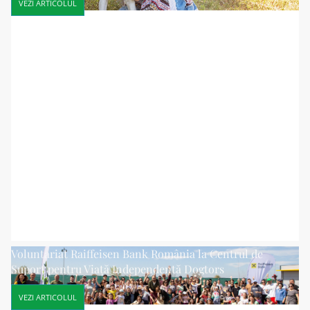
VEZI ARTICOLUL
Voluntariat Raiffeisen Bank România la Centrul de
Suport pentru Viață Independentă Dogtors
VEZI ARTICOLUL